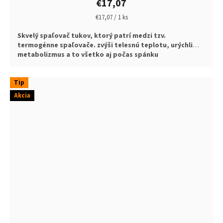
€17,07
Jednotková
€17,07 / 1 ks
cena:
Skvelý spaľovač tukov, ktorý patrí medzi tzv.
termogénne spaľovače. zvýši telesnú teplotu, urýchli
metabolizmus a to všetko aj počas spánku
Tip
Akcia