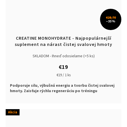
€28,70
–33 %
CREATINE MONOHYDRATE - Najpopulárnejší
suplement na nárast čistej svalovej hmoty
SKLADOM - Ihneď odosielame
(>5 ks)
€19
Jednotková
€19 / 1 ks
cena:
Podporuje silu, výbušnú energiu a tvorbu čistej svalovej
hmoty. Zaisťuje rýchlu regeneráciu po tréningu
Akcia