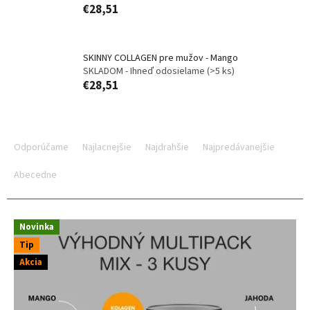
€28,51
SKINNY COLLAGEN pre mužov - Mango
SKLADOM - Ihneď odosielame
(>5 ks)
€28,51
R
a
Odporúčame
Najlacnejšie
Najdrahšie
Najpredávanejšie
d
e
Abecedne
n
i
V
e
Novinka
ý
p
Tip
p
r
i
Akcia
o
s
d
p
u