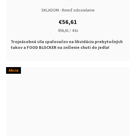
SKLADOM - Ihneď odosielame
€56,61
Jednotková
€56,61 / 4 ks
cena:
Trojnásobná sila spaľovačov na likvidáciu prebytočných
tukov a FOOD BLOCKER na zníženie chuti do jedla!
Akcia