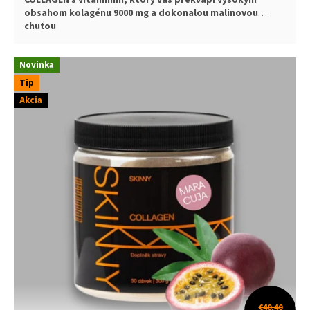
COLLAGEN s vitamínmi, ktorý vás prekvapí vysokým
obsahom kolagénu 9000 mg a dokonalou malinovou
chuťou
Novinka
Tip
Akcia
€40,40