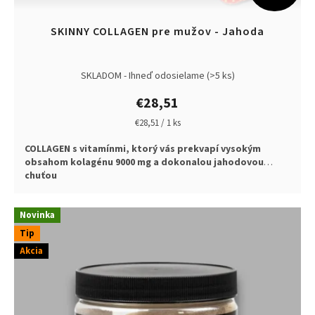
SKINNY COLLAGEN pre mužov - Jahoda
SKLADOM - Ihneď odosielame
(>5 ks)
€28,51
Jednotková
€28,51 / 1 ks
cena:
COLLAGEN s vitamínmi, ktorý vás prekvapí vysokým
obsahom kolagénu 9000 mg a dokonalou jahodovou
chuťou
Novinka
Tip
Akcia