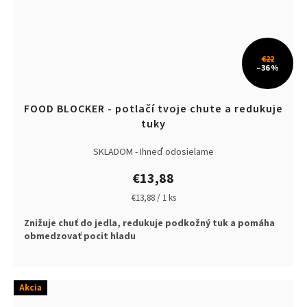
€22
–36 %
FOOD BLOCKER - potlačí tvoje chute a redukuje
tuky
SKLADOM - Ihneď odosielame
€13,88
Jednotková
€13,88 / 1 ks
cena:
Znižuje chuť do jedla, redukuje podkožný tuk a pomáha
obmedzovať pocit hladu
Akcia