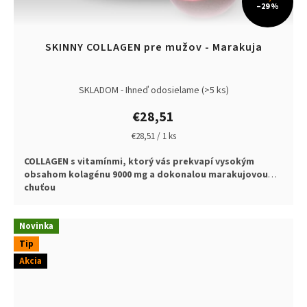
–29 %
SKINNY COLLAGEN pre mužov - Marakuja
SKLADOM - Ihneď odosielame
(>5 ks)
€28,51
Jednotková
€28,51 / 1 ks
cena:
COLLAGEN s vitamínmi, ktorý vás prekvapí vysokým
obsahom kolagénu 9000 mg a dokonalou marakujovou
chuťou
Novinka
Tip
Akcia