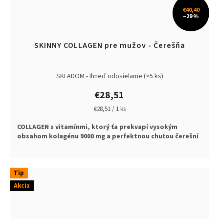
€40,40
–29 %
SKINNY COLLAGEN pre mužov - Čerešňa
SKLADOM - Ihneď odosielame
(>5 ks)
€28,51
Jednotková
€28,51 / 1 ks
cena:
COLLAGEN s vitamínmi, ktorý ťa prekvapí vysokým
obsahom kolagénu 9000 mg a perfektnou chuťou čerešní
Tip
Akcia