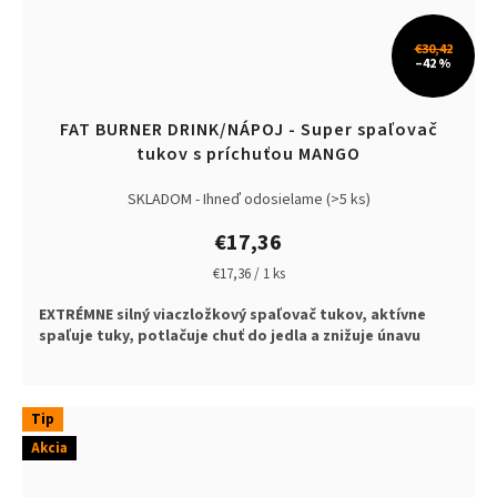
€30,42
–42 %
FAT BURNER DRINK/NÁPOJ - Super spaľovač
tukov s príchuťou MANGO
SKLADOM - Ihneď odosielame
(>5 ks)
€17,36
Jednotková
€17,36 / 1 ks
cena:
EXTRÉMNE silný viaczložkový spaľovač tukov,
aktívne
spaľuje tuky,
potlačuje chuť do jedla a
znižuje únavu
Tip
Akcia