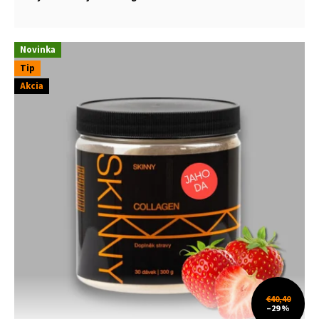
Novinka
Tip
Akcia
€40,40
–29 %