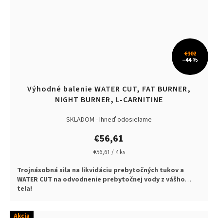
€102
–44 %
Výhodné balenie WATER CUT, FAT BURNER,
NIGHT BURNER, L-CARNITINE
SKLADOM - Ihneď odosielame
€56,61
Jednotková
€56,61 / 4 ks
cena:
Trojnásobná sila na likvidáciu prebytočných tukov a
WATER CUT na odvodnenie prebytočnej vody z vášho
tela!
Akcia