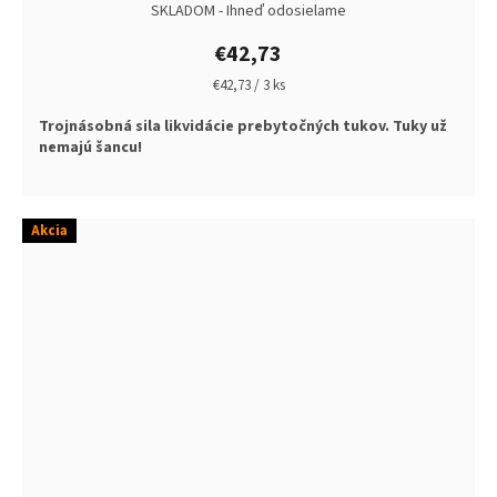
SKLADOM - Ihneď odosielame
€42,73
Jednotková
€42,73 / 3 ks
cena:
Trojnásobná sila likvidácie prebytočných tukov. Tuky už
nemajú šancu!
Akcia