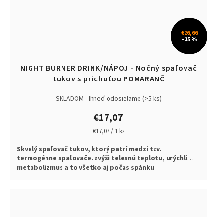
€26,66
–35 %
NIGHT BURNER DRINK/NÁPOJ - Nočný spaľovač
tukov s príchuťou POMARANČ
SKLADOM - Ihneď odosielame
(>5 ks)
€17,07
Jednotková
€17,07 / 1 ks
cena:
Skvelý spaľovač tukov, ktorý patrí medzi tzv.
termogénne spaľovače. zvýši telesnú teplotu, urýchli
metabolizmus a to všetko aj počas spánku