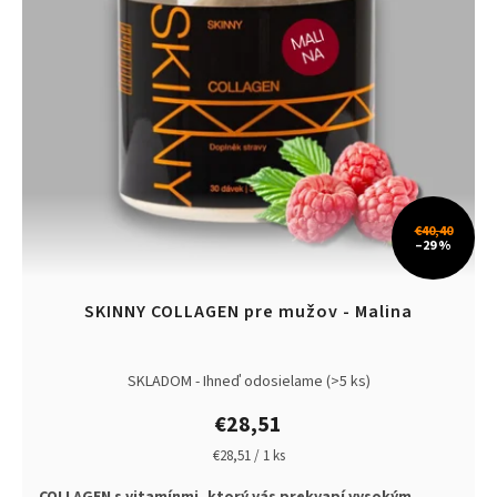
€40,40
–29 %
SKINNY COLLAGEN pre mužov - Malina
SKLADOM - Ihneď odosielame
(>5 ks)
€28,51
Jednotková
€28,51 / 1 ks
cena: