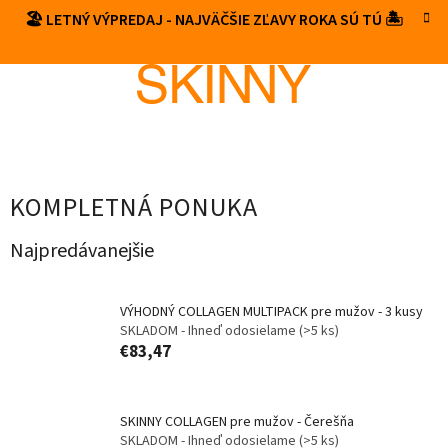
Prejsť
🏖️ LETNÝ VÝPREDAJ - NAJVÄČŠIE ZĽAVY ROKA SÚ TÚ 🏝️
NÁKUP
na
obsah
KOŠÍK
KOMPLETNÁ PONUKA
Najpredávanejšie
VÝHODNÝ COLLAGEN MULTIPACK pre mužov - 3 kusy
SKLADOM - Ihneď odosielame
(>5 ks)
€83,47
SKINNY COLLAGEN pre mužov - Čerešňa
SKLADOM - Ihneď odosielame
(>5 ks)