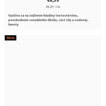
€8,39
Jednotková
€8,39 / 1 ks
cena:
Využíva sa na zvýšenie hladiny testosterónu,
povzbudenie sexuálneho libida, rast sily a svalovej
hmoty
Akcia