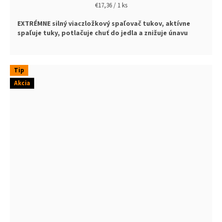
Jednotková
€17,36 / 1 ks
cena:
EXTRÉMNE silný viaczložkový spaľovač tukov,
aktívne
spaľuje tuky,
potlačuje chuť do jedla a
znižuje únavu
Tip
Akcia