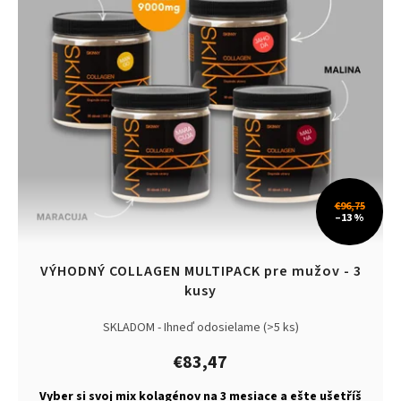
r
k
o
t
d
o
u
v
k
t
o
v
€96,75
–13 %
VÝHODNÝ COLLAGEN MULTIPACK pre mužov - 3
kusy
SKLADOM - Ihneď odosielame
(>5 ks)
€83,47
Vyber si svoj mix kolagénov na 3 mesiace a ešte ušetříš