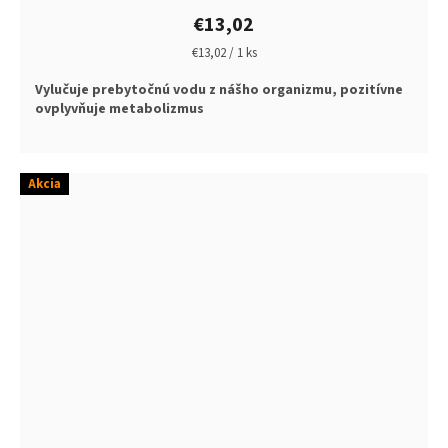
€13,02
Jednotková
€13,02 / 1 ks
cena:
Vylučuje prebytočnú vodu z nášho organizmu, pozitívne
ovplyvňuje metabolizmus
Akcia