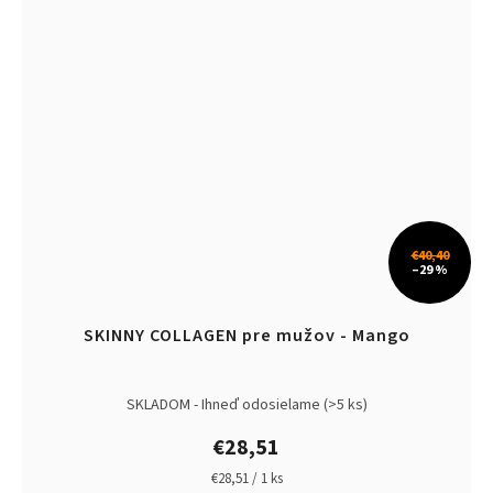
€40,40
–29 %
SKINNY COLLAGEN pre mužov - Mango
SKLADOM - Ihneď odosielame
(>5 ks)
€28,51
Jednotková
€28,51 / 1 ks