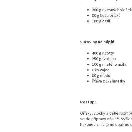
200 g ovesných vloček
80 g kešu oříšků
100 g datlí
Suroviny na náplň:
400 g ricotty
250 g tvarohu
100 g mletého máku
6 ks vajec
80 g medu
šťáva z 1/2 limetky
Postup:
Oříšky, vločky a datle rozm
se do přípravy náplně. Vyšleh
Nakonec vmícháme opatrně sní