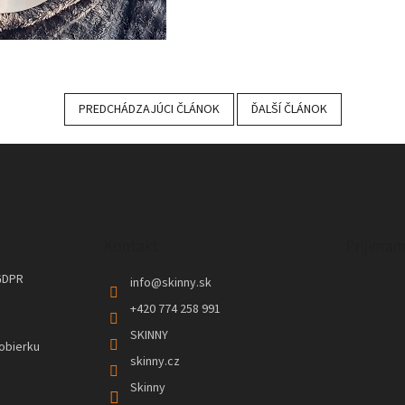
PREDCHÁDZAJÚCI ČLÁNOK
ĎALŠÍ ČLÁNOK
Kontakt
Prijímam
GDPR
info
@
skinny.sk
+420 774 258 991
SKINNY
obierku
skinny.cz
Skinny