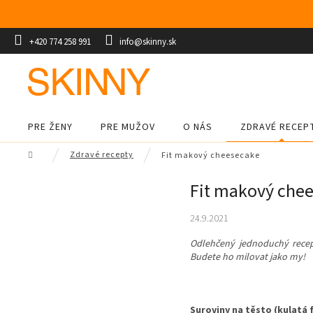
Prejsť
na
obsah
+420 774 258 991
info@skinny.sk
PRE ŽENY
PRE MUŽOV
O NÁS
ZDRAVÉ RECEP
Domov
Zdravé recepty
Fit makový cheesecake
Fit makový che
24.9.2021
Odlehčený jednoduchý recep
Budete ho milovat jako my!
Suroviny na těsto (kulatá 