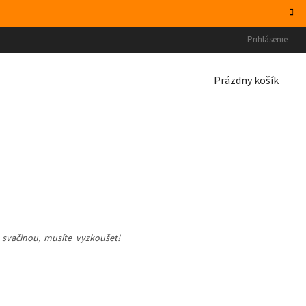
Prihlásenie
NÁKUPNÝ
Prázdny košík
KOŠÍK
svačinou, musíte vyzkoušet!