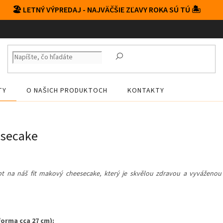
🏖️ LETNÝ VÝPREDAJ - NAJVÄČŠIE ZĽAVY ROKA SÚ TÚ 🏝️
TY
O NAŠICH PRODUKTOCH
KONTAKTY
esecake
t na náš fit makový cheesecake, který je skvělou zdravou a vyváženou 
forma cca 27 cm):