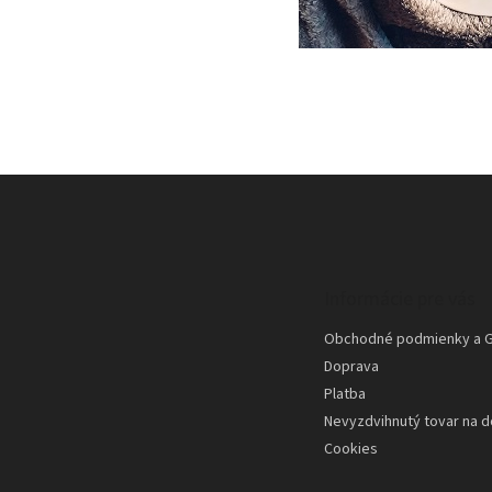
Z
á
p
ä
t
Informácie pre vás
i
e
Obchodné podmienky a 
Doprava
Platba
Nevyzdvihnutý tovar na d
Cookies