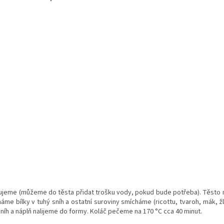
ixujeme (můžeme do těsta přidat trošku vody, pokud bude potřeba). Těsto 
áme bílky v tuhý sníh a ostatní suroviny smícháme (ricottu, tvaroh, mák, ž
h a náplň nalijeme do formy. Koláč pečeme na 170 °C cca 40 minut.