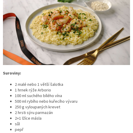
Suroviny:
2 malé nebo 1 větší šalotka
1 hrnek rýže Arborio
100 ml suchého bílého vína
500 ml rybího nebo kuřecího vývaru
250 g vyloupaných krevet
2 hrsti sýru parmazán
2+1 lžíce másla
sůl
pepř