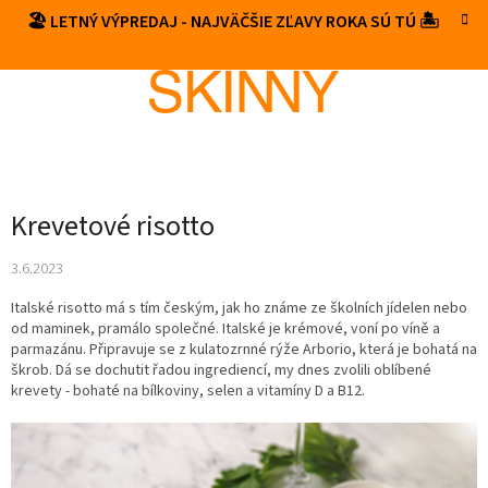
Prejsť
🏖️ LETNÝ VÝPREDAJ - NAJVÄČŠIE ZĽAVY ROKA SÚ TÚ 🏝️
NÁKUP
na
obsah
KOŠÍK
Krevetové risotto
3.6.2023
Italské risotto má s tím českým, jak ho známe ze školních jídelen nebo
od maminek, pramálo společné. Italské je krémové, voní po víně a
parmazánu. Připravuje se z kulatozrnné rýže Arborio, která je bohatá na
škrob. Dá se dochutit řadou ingrediencí, my dnes zvolili oblíbené
krevety - bohaté na bílkoviny, selen a vitamíny D a B12.