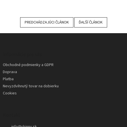
PREDCHÁDZAJÚCI ČLÁNOK
ĎALŠÍ ČLÁNOK
Z
á
p
ä
Informácie pre vás
t
Obchodné podmienky a GDPR
i
Doprava
e
Platba
Nevyzdvihnutý tovar na dobierku
Cookies
Kontakt
info
@
skinny.sk