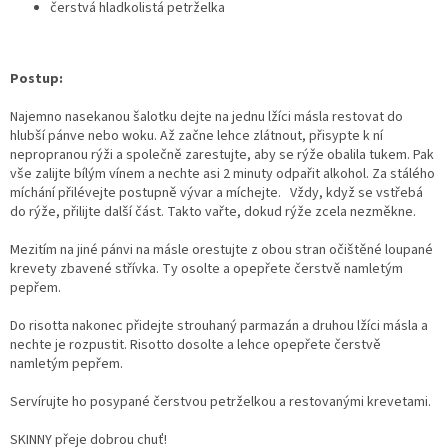
čerstvá hladkolistá petrželka
Postup:
Najemno nasekanou šalotku dejte na jednu lžíci másla restovat do
hlubší pánve nebo woku. Až začne lehce zlátnout, přisypte k ní
nepropranou rýži a společně zarestujte, aby se rýže obalila tukem.
Pak
vše zalijte bílým vínem a nechte asi 2 minuty odpařit alkohol.
Za stálého
míchání přilévejte postupně vývar a míchejte. Vždy, když se vstřebá
do rýže, přilijte další část. Takto vařte, dokud rýže zcela nezměkne.
Mezitím na jiné pánvi na másle orestujte z obou stran očištěné loupané
krevety zbavené střívka. Ty osolte a opepřete čerstvě namletým
pepřem.
Do risotta nakonec přidejte strouhaný parmazán a druhou lžíci másla a
nechte je rozpustit.
Risotto dosolte a lehce opepřete čerstvě
namletým pepřem.
Servírujte ho posypané čerstvou petrželkou a restovanými krevetami.
SKINNY přeje dobrou chuť!