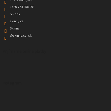
+420 774 258 991
SKINNY
skinny.cz
Skinny
@skinny.cz_sk
Prijímame online platby
Instagram