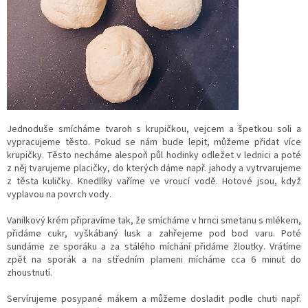
Jednoduše smícháme tvaroh s krupičkou, vejcem a špetkou soli a
vypracujeme těsto. Pokud se nám bude lepit, můžeme přidat více
krupičky. Těsto necháme alespoň půl hodinky odležet v lednici a poté
z něj tvarujeme placičky, do kterých dáme např. jahody a vytrvarujeme
z těsta kuličky. Knedlíky vaříme ve vroucí vodě. Hotové jsou, když
vyplavou na povrch vody.
Vanilkový krém připravíme tak, že smícháme v hrnci smetanu s mlékem,
přidáme cukr, vyškábaný lusk a zahřejeme pod bod varu. Poté
sundáme ze sporáku a za stálého míchání přidáme žloutky. Vrátíme
zpět na sporák a na středním plameni mícháme cca 6 minut do
zhoustnutí.
Servírujeme posypané mákem a můžeme dosladit podle chuti např.