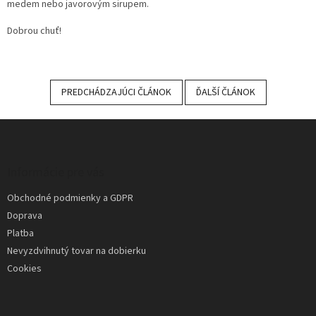
medem nebo javorovým sirupem.
Dobrou chuť!
PREDCHÁDZAJÚCI ČLÁNOK
ĎALŠÍ ČLÁNOK
Z
á
p
ä
Informácie pre vás
t
Obchodné podmienky a GDPR
i
Doprava
e
Platba
Nevyzdvihnutý tovar na dobierku
Cookies