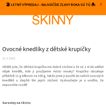
Prejsť
🏖️ LETNÝ VÝPREDAJ - NAJVÄČŠIE ZĽAVY ROKA SÚ TÚ 🏝️
NÁKUP
na
obsah
KOŠÍK
Ovocné knedlíky z dětské krupičky
21.2.2022
Věděli jste, že dětská krupička má dobré složení a že se z ní dá udělat
nějak knedlík, kde ji použijeme místo mouky? Krupička obsahuje
přibližně 11 g bílkovin na 100 g, takže jsme ji použili do našich ovocných
knedlíků a zlepšili tím jejich složení. Vyzkoušejte je a uvidíte, že
nepoznáte rozdíl!
Suroviny na těsto: