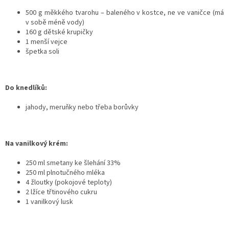
500 g měkkého tvarohu – baleného v kostce, ne ve vaničce (má
v sobě méně vody)
160 g dětské krupičky
1 menší vejce
špetka soli
Do knedlíků:
jahody, meruňky nebo třeba borůvky
Na vanilkový krém:
250 ml smetany ke šlehání 33%
250 ml plnotučného mléka
4 žloutky (pokojové teploty)
2 lžíce třtinového cukru
1 vanilkový lusk