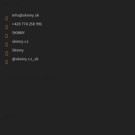
Kontakt
info
@
skinny.sk
+420 774 258 991
SKINNY
skinny.cz
Skinny
@skinny.cz_sk
Prijímame online platby
Instagram