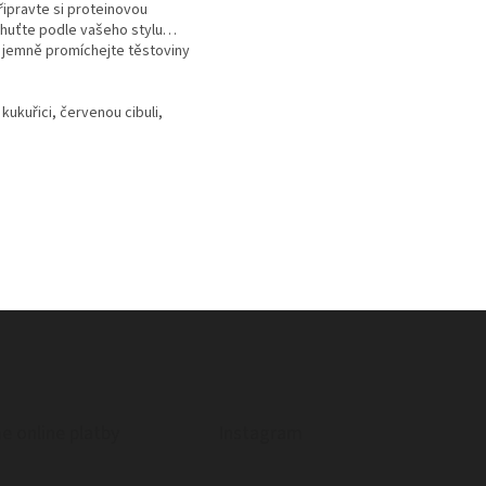
řipravte si proteinovou
chuťte podle vašeho stylu…
e jemně promíchejte těstoviny
kukuřici, červenou cibuli,
e online platby
Instagram