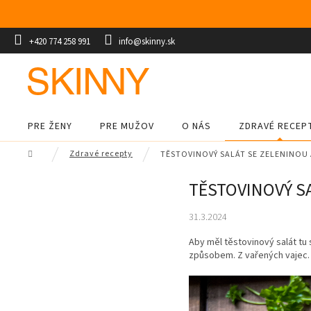
Prejsť
na
obsah
+420 774 258 991
info@skinny.sk
PRE ŽENY
PRE MUŽOV
O NÁS
ZDRAVÉ RECEP
Domov
Zdravé recepty
TĚSTOVINOVÝ SALÁT SE ZELENINO
TĚSTOVINOVÝ S
31.3.2024
Aby měl těstovinový salát tu
způsobem. Z vařených vajec. V