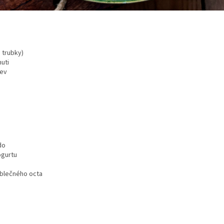
, trubky)
huti
kev
do
ogurtu
jablečného octa