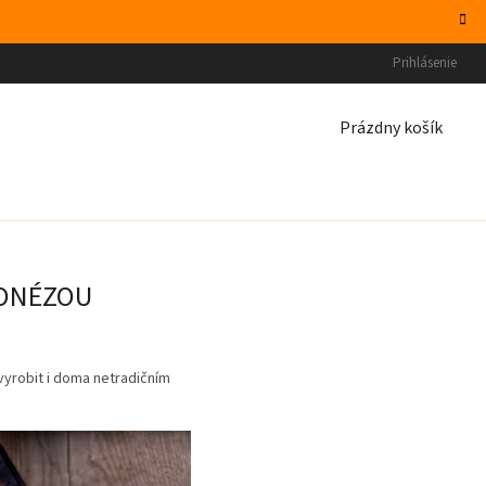
Prihlásenie
NÁKUPNÝ
Prázdny košík
KOŠÍK
JONÉZOU
vyrobit i doma netradičním