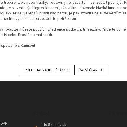
í se třeba vrtulky nebo trubky. Těstoviny nerozvařte, musí zůstat pevnější.
P
mixujte s uvedenými ingrediencemi, až vznikne dokonale hladká hmota. Do
ousky. Mrkev je lepší upravit nad párou, je pak stravitelnější.
Ve větší mís
át nechte vychladit a pak ozdobte petrželkou
výhodu, že můžete použít ingredience podle chuti i sezóny. Přidejte do něj 
atý celer. Prostě co máte rádi.
 společně s Kamilou!
PREDCHÁDZAJÚCI ČLÁNOK
ĎALŠÍ ČLÁNOK
Kontakt
Prijímam
GDPR
info
@
skinny.sk