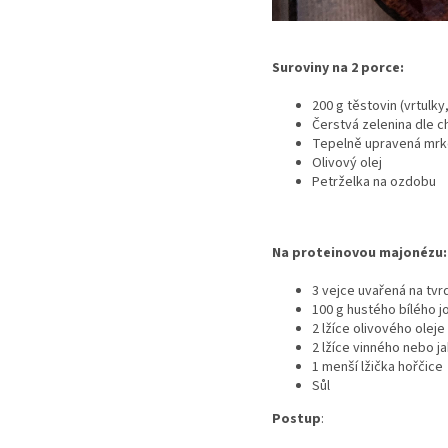
Suroviny na 2 porce:
200 g těstovin (vrtulky
Čerstvá zelenina dle c
Tepelně upravená mr
Olivový olej
Petrželka na ozdobu
Na proteinovou majonézu:
3 vejce uvařená na tvr
100 g hustého bílého j
2 lžíce olivového oleje
2 lžíce vinného nebo 
1 menší lžička hořčice
Sůl
Postup
: