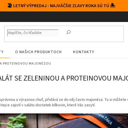
🏖️ LETNÝ VÝPREDAJ - NAJVÄČŠIE ZĽAVY ROKA SÚ TÚ 🏝️
TY
O NAŠICH PRODUKTOCH
KONTAKTY
U A PROTEINOVOU MAJONÉZOU
ALÁT SE ZELENINOU A PROTEINOVOU MA
 správnou a výraznou chuť, přidává se do něj často majonéza. Tu si můžete 
ejce zajistí v salátu dostatek bílkovin, které Vás zasytí.