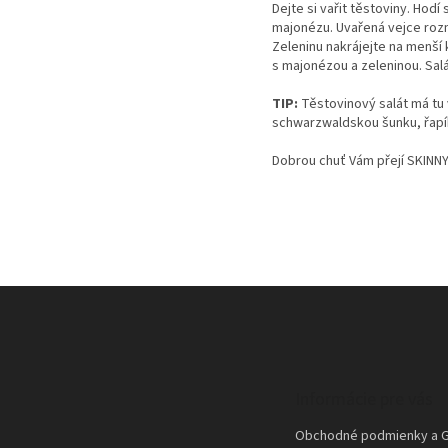
Dejte si vařit těstoviny. Hod
majonézu. Uvařená vejce roz
Zeleninu nakrájejte na menší k
s majonézou a zeleninou. Sal
TIP:
Těstovinový salát má tu 
schwarzwaldskou šunku, řapík
Dobrou chuť Vám přejí SKINNY
Z
á
p
ä
t
Informácie pre vás
i
e
Obchodné podmienky a 