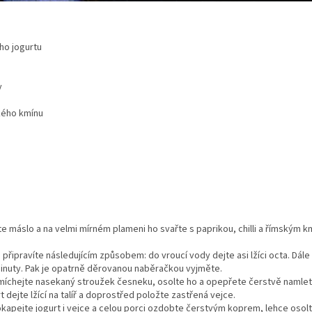
ho jogurtu
y
kého kmínu
e máslo a na velmi mírném plameni ho svařte s paprikou, chilli a římským
připravíte následujícím způsobem: do vroucí vody dejte asi lžíci octa. Dál
minuty. Pak je opatrně děrovanou naběračkou vyjměte.
míchejte nasekaný stroužek česneku, osolte ho a opepřete čerstvě naml
 dejte lžící na talíř a doprostřed položte zastřená vejce.
pejte jogurt i vejce a celou porci ozdobte čerstvým koprem, lehce osolt