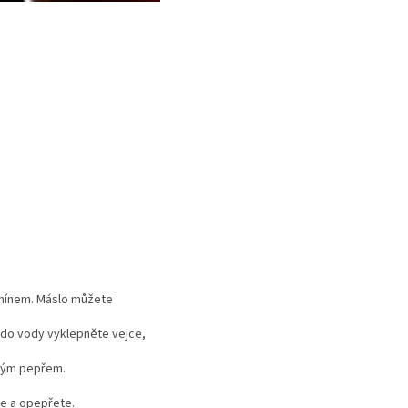
 kmínem. Máslo můžete
e do vody vyklepněte vejce,
etým pepřem.
e a opepřete.