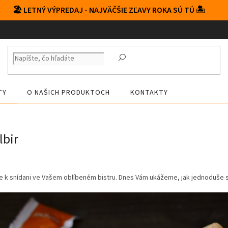
🏖️ LETNÝ VÝPREDAJ - NAJVÄČŠIE ZĽAVY ROKA SÚ TÚ 🏝️
TY
O NAŠICH PRODUKTOCH
KONTAKTY
lbir
e k snídani ve Vašem oblíbeném bistru. Dnes Vám ukážeme, jak jednoduše s