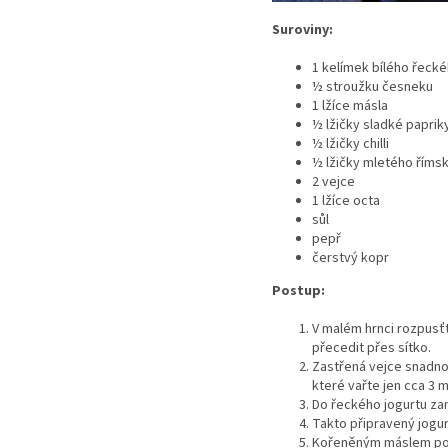
Suroviny:
1 kelímek bílého řecké
½ stroužku česneku
1 lžíce másla
½ lžičky sladké paprik
½ lžičky chilli
½ lžičky mletého říms
2 vejce
1 lžíce octa
sůl
pepř
čerstvý kopr
Postup:
V malém hrnci rozpusťt
přecedit přes sítko.
Zastřená vejce snadno 
které vařte jen cca 3 
Do řeckého jogurtu za
Takto připravený jogurt
Kořeněným máslem poka