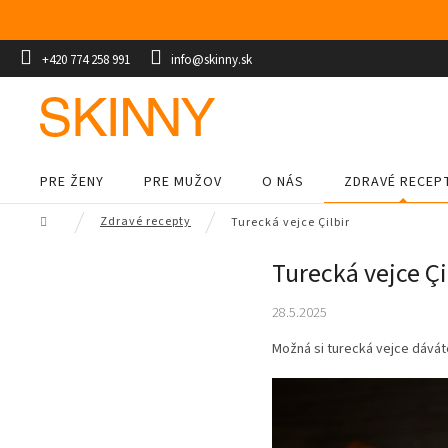
Prejsť
na
obsah
+420 774 258 991
info@skinny.sk
PRE ŽENY
PRE MUŽOV
O NÁS
ZDRAVÉ RECEP
Domov
Zdravé recepty
Turecká vejce Çilbir
Turecká vejce Çi
28.5.2025
Možná si turecká vejce dávát