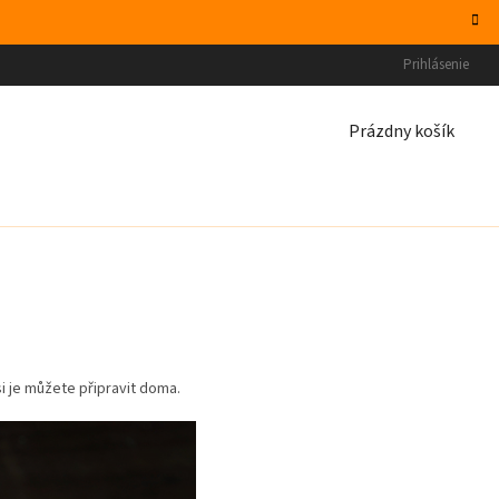
Prihlásenie
NÁKUPNÝ
Prázdny košík
KOŠÍK
i je můžete připravit doma.