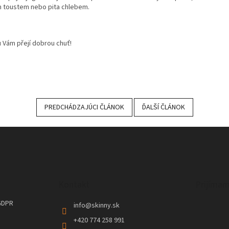
 toustem nebo pita chlebem.
 Vám přejí dobrou chuť!
PREDCHÁDZAJÚCI ČLÁNOK
ĎALŠÍ ČLÁNOK
Kontakt
Prijímam
GDPR
info
@
skinny.sk
+420 774 258 991