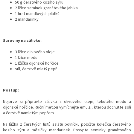
50 g čerstvého kozího sýru
2 lžíce semínek granátového jablka
1 hrst mandlových plátků
2 mandarinky
Suroviny na zálivku:
3 lžíce olivového oleje
1 lžíce medu
1 lžička dijonské hořčice
sůl, čerstvě mletý pepř
Postup:
Nejprve si připravte zálivku z olivového oleje, tekutého medu a
dijonské hořčice. Ruční metlou vymíchejte emulzi, kterou dochuťte solí
a čerstvě namletým pepřem.
Na lůžka z čerstvých listů salátu polníčku položte kolečka čerstvého
kozího sýru a měsíčky mandarinek. Posypte semínky granátového