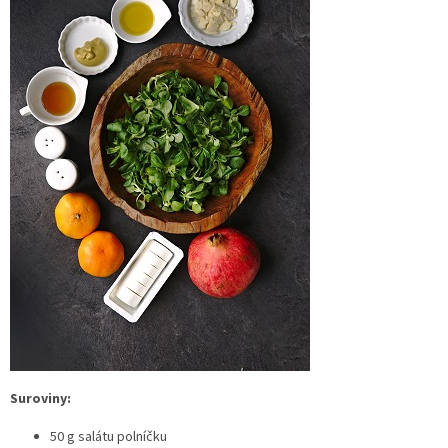
Suroviny:
50 g salátu polníčku