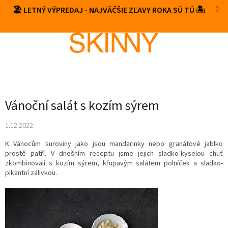
Prejsť
🏖️ LETNÝ VÝPREDAJ - NAJVÄČŠIE ZĽAVY ROKA SÚ TÚ 🏝️
NÁKUP
na
obsah
KOŠÍK
Vánoční salát s kozím sýrem
1.12.2022
K Vánocům suroviny jako jsou mandarinky nebo granátové jablko
prostě patří. V dnešním receptu jsme jejich sladko-kyselou chuť
zkombinovali s kozím sýrem, křupavým salátem polníček a sladko-
pikantní zálivkou.