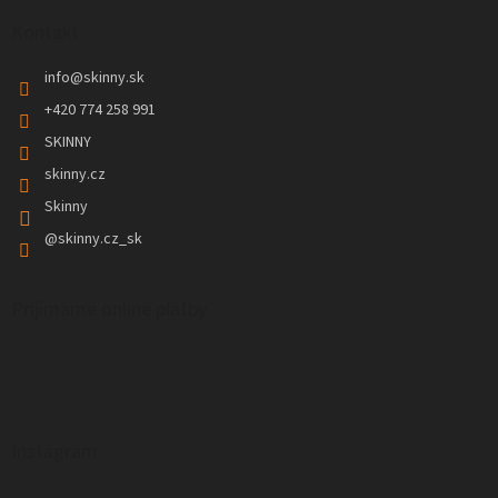
Kontakt
info
@
skinny.sk
+420 774 258 991
SKINNY
skinny.cz
Skinny
@skinny.cz_sk
Prijímame online platby
Instagram