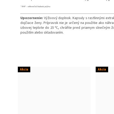
* RHP – referenčná hodnota príjmu
Upozornenie:
Výživový doplnok. Kapsuly s rastlinnými ext
dojčiace ženy. Prípravok nie je určený na použitie ako náhr
izbovej teplote do 25 ºC, chráňte pred priamym slnečným 
použitím alebo skladovaním.
Akcia
Akcia