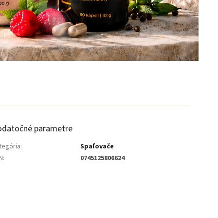
odatočné parametre
tegória
:
Spaľovače
N
:
0745125806624