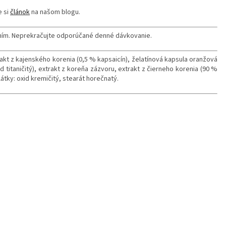
e si
článok
na našom blogu.
aním. Neprekračujte odporúčané denné dávkovanie.
akt z kajenského korenia (0,5 % kapsaicín), želatínová kapsula oranžová
oxid titaničitý), extrakt z koreňa zázvoru, extrakt z čierneho korenia (90 %
látky: oxid kremičitý, stearát horečnatý.