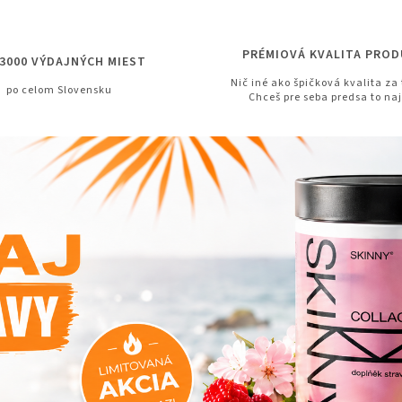
PRÉMIOVÁ KVALITA PRO
 3000 VÝDAJNÝCH MIEST
Nič iné ako špičková kvalita za 
po celom Slovensku
Chceš pre seba predsa to naj