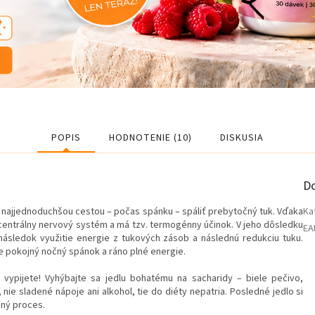
POPIS
HODNOTENIE (10)
DISKUSIA
D
ou najjednoduchšou cestou – počas spánku – spáliť prebytočný tuk. Vďaka
Ka
 centrálny nervový systém a má tzv. termogénny účinok. V jeho dôsledku
EA
následok využitie energie z tukových zásob a následnú redukciu tuku.
e pokojný nočný spánok a ráno plné energie.
 vypijete! Vyhýbajte sa jedlu bohatému na sacharidy – biele pečivo,
nie sladené nápoje ani alkohol, tie do diéty nepatria. Posledné jedlo si
kčný proces.