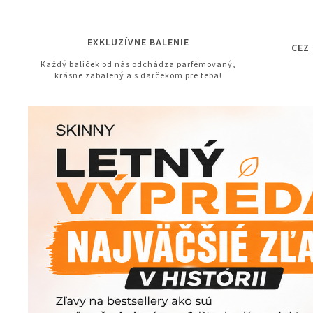
EXKLUZÍVNE BALENIE
CEZ
Každý balíček od nás odchádza parfémovaný,
krásne zabalený a s darčekom pre teba!