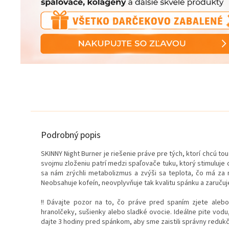
Podrobný popis
SKINNY Night Burner je riešenie práve pre tých, ktorí chcú t
svojmu zloženiu patrí medzi spaľovače tuku, ktorý stimuluje
sa nám zrýchli metabolizmus a zvýši
sa teplota, čo má za 
Neobsahuje kofeín, neovplyvňuje tak kvalitu
spánku a zaručuj
!! Dávajte pozor na to, čo práve pred spaním zjete alebo
hranolčeky, sušienky alebo sladké ovocie. Ideálne pite vodu, 
dajte 3 hodiny pred spánkom, aby sme zaistili správny redu