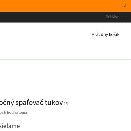
Prihlásenie
NÁKUPNÝ
Prázdny košík
KOŠÍK
čný spaľovač tukov
15
sti hodnotenia
sielame