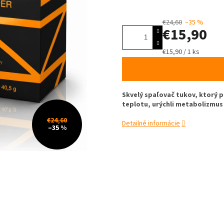
5,0
z
€24,60
–35 %
5
€15,90
hviezdičiek.
Jednotková
€15,90 / 1 ks
cena:
Skvelý spaľovač tukov, ktorý p
teplotu, urýchli metabolizmus
€24,60
Detailné informácie
–35 %