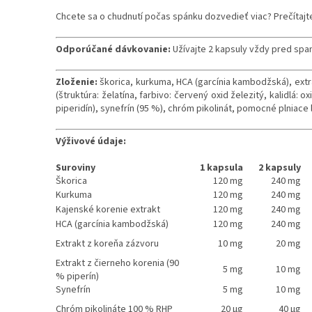
Chcete sa o chudnutí počas spánku dozvedieť viac? Prečítajt
Odporúčané dávkovanie:
Užívajte 2 kapsuly vždy pred sp
Zloženie:
škorica, kurkuma, HCA (garcínia kambodžská), extr
(štruktúra: želatína, farbivo: červený oxid železitý, kalidlá: 
piperidín), synefrín (95 %), chróm pikolinát, pomocné plniace 
Výživové údaje:
Suroviny
1 kapsula
2 kapsuly
Škorica
120 mg
240 mg
Kurkuma
120 mg
240 mg
Kajenské korenie extrakt
120 mg
240 mg
HCA (garcínia kambodžská)
120 mg
240 mg
Extrakt z koreňa zázvoru
10 mg
20 mg
Extrakt z čierneho korenia (90
5 mg
10 mg
% piperín)
Synefrín
5 mg
10 mg
Chróm pikolináte 100 % RHP
20 μg
40 μg