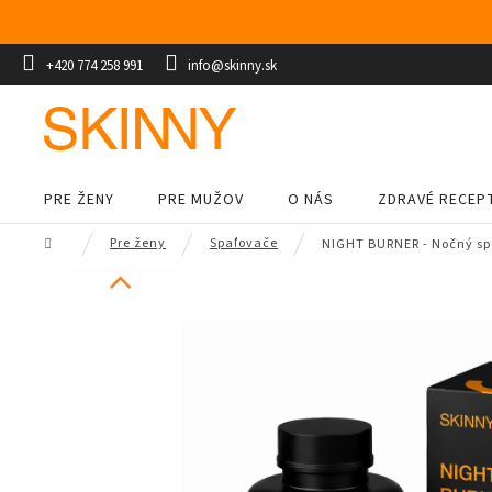
Prejsť
na
obsah
+420 774 258 991
info@skinny.sk
PRE ŽENY
PRE MUŽOV
O NÁS
ZDRAVÉ RECEP
Domov
Pre ženy
Spaľovače
NIGHT BURNER - Nočný sp