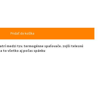
Pridať do košíka
atrí medzi tzv. termogénne spaľovače. zvýši telesnú
 a to všetko aj počas spánku