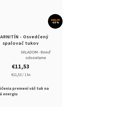
€18,70
–38 %
KARNITÍN - Osvedčený
spaľovač tukov
SKLADOM - Ihneď
é
odosielame
ie
€11,53
Jednotková
€11,53 / 1 ks
cena:
ičenia premení váš tuk na
ú energiu
ek.