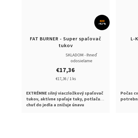
€30
–42 %
FAT BURNER - Super spaľovač
L-
tukov
SKLADOM - Ihneď
Priemerné
Priemern
odosielame
hodnotenie
hodnoten
€17,36
produktu
produktu
je
je
Jednotková
€17,36 / 1 ks
5,0
5,0
cena:
z
z
EXTRÉMNE silný viaczložkový spaľovač
Počas cv
5
5
tukov,
aktívne spaľuje tuky,
potlačuje
potrebn
hviezdičiek.
hviezdiči
chuť do jedla a
znižuje únavu