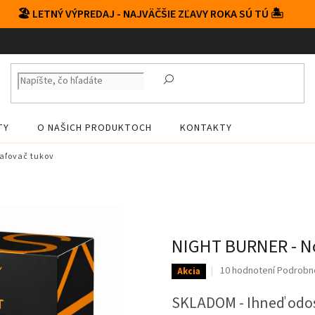
🏖️ LETNÝ VÝPREDAJ - NAJVÄČŠIE ZĽAVY ROKA SÚ TÚ 🏝️
TY
O NAŠICH PRODUKTOCH
KONTAKTY
aľovač tukov
NIGHT BURNER - No
Priemerné
10 hodnotení
Podrobno
Akcia
hodnotenie
produktu
SKLADOM - Ihneď odo
je