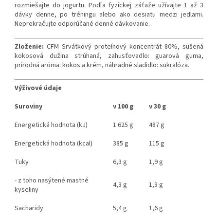
rozmiešajte do jogurtu. Podľa fyzickej záťaže užívajte 1 až 3
dávky denne, po tréningu alebo ako desiatu medzi jedlami.
Neprekračujte odporúčané denné dávkovanie.
Zloženie:
CFM Srvátkový proteínový koncentrát 80%, sušená
kokosová dužina strúhaná, zahusťovadlo: guarová guma,
prírodná aróma: kokos a krém, náhradné sladidlo: sukralóza.
Výživové údaje
Suroviny
v 100 g
v 30 g
Energetická hodnota (kJ)
1 625 g
487 g
Energetická hodnota (kcal)
385 g
115 g
Tuky
6,3 g
1,9 g
- z toho nasýtené mastné
4,3 g
1,3 g
kyseliny
Sacharidy
5,4 g
1,6 g