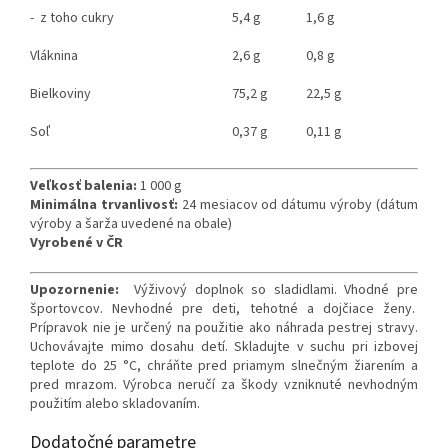
- z toho cukry
5,4 g
1,6 g
Vláknina
2,6 g
0,8 g
Bielkoviny
75,2 g
22,5 g
Soľ
0,37 g
0,11 g
Veľkosť balenia:
1 000 g
Minimálna trvanlivosť:
24 mesiacov od dátumu výroby (dátum
výroby a šarža uvedené na obale)
Vyrobené v ČR
Upozornenie:
Výživový doplnok so sladidlami. Vhodné pre
športovcov. Nevhodné pre deti, tehotné a dojčiace ženy.
Prípravok nie je určený na použitie ako náhrada pestrej stravy.
Uchovávajte mimo dosahu detí. Skladujte v suchu pri izbovej
teplote do 25 °C, chráňte pred priamym slnečným žiarením a
pred mrazom. Výrobca neručí za škody vzniknuté nevhodným
použitím alebo skladovaním.
Dodatočné parametre