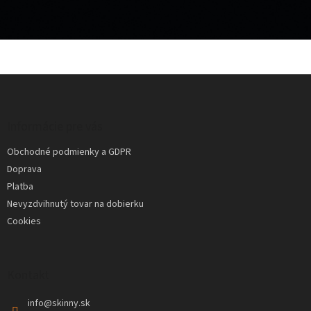
Z
á
p
ä
Informácie pre vás
t
Obchodné podmienky a GDPR
i
Doprava
e
Platba
Nevyzdvihnutý tovar na dobierku
Cookies
Kontakt
info
@
skinny.sk