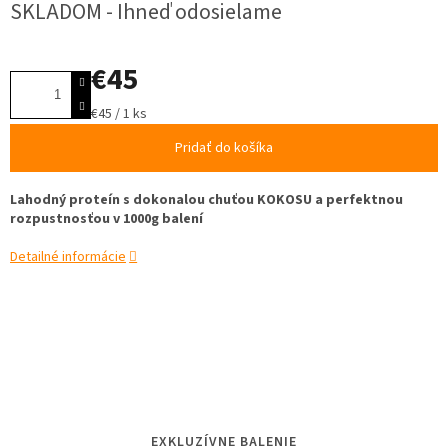
SKLADOM - Ihneď odosielame
€45
Jednotková
€45 / 1 ks
cena:
Pridať do košíka
Lahodný proteín s dokonalou chuťou KOKOSU a perfektnou
rozpustnosťou v 1000g balení
Detailné informácie
EXKLUZÍVNE BALENIE