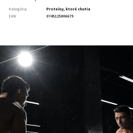
Kategória
:
Proteíny, ktoré chutia
EAN
:
0745125806679