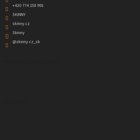
+420 774 258 991
SKINNY
skinny.cz
Skinny
@skinny.cz_sk
Prijímame online platby
Instagram