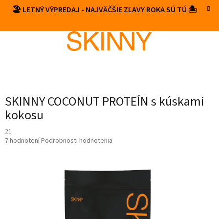
Prejsť
🏖️ LETNÝ VÝPREDAJ - NAJVÄČŠIE ZĽAVY ROKA SÚ TÚ 🏝️
NÁKUP
na
obsah
KOŠÍK
SKINNY COCONUT PROTEÍN s kúskami
kokosu
21
Priemerné
7 hodnotení
Podrobnosti hodnotenia
hodnotenie
produktu
je
5,0
z
5
hviezdičiek.