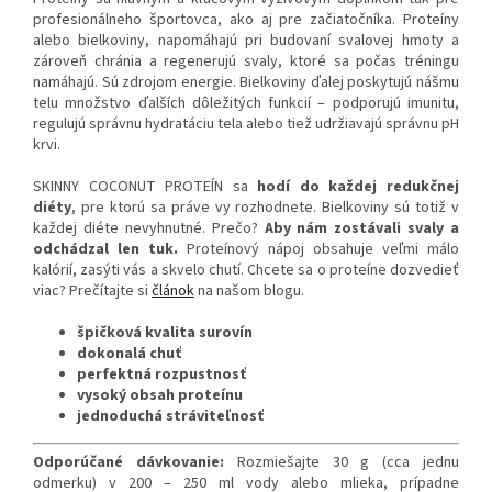
profesionálneho športovca, ako aj pre začiatočníka. Proteíny
alebo bielkoviny, napomáhajú pri budovaní svalovej hmoty a
zároveň chránia a regenerujú svaly, ktoré sa počas tréningu
namáhajú. Sú zdrojom energie. Bielkoviny ďalej poskytujú nášmu
telu množstvo ďalších dôležitých funkcií – podporujú imunitu,
regulujú správnu hydratáciu tela alebo tiež udržiavajú správnu pH
krvi.
SKINNY COCONUT PROTEÍN sa
hodí do každej redukčnej
diéty
, pre ktorú sa práve vy rozhodnete. Bielkoviny sú totiž v
každej diéte nevyhnutné. Prečo?
Aby nám zostávali svaly a
odchádzal len tuk.
Proteínový nápoj obsahuje veľmi málo
kalórií, zasýti vás a skvelo chutí. Chcete sa o proteíne dozvedieť
viac? Prečítajte si
článok
na našom blogu.
špičková kvalita surovín
dokonalá chuť
perfektná rozpustnosť
vysoký obsah proteínu
jednoduchá stráviteľnosť
Odporúčané dávkovanie:
Rozmiešajte 30 g (cca jednu
odmerku) v 200 – 250 ml vody alebo mlieka, prípadne