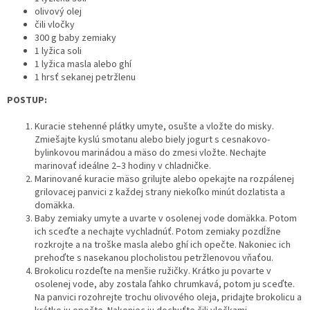
olivový olej
čili vločky
300 g baby zemiaky
1 lyžica soli
1 lyžica masla alebo ghí
1 hrsť sekanej petržlenu
POSTUP:
Kuracie stehenné plátky umyte, osušte a vložte do misky.
Zmiešajte kyslú smotanu alebo biely jogurt s cesnakovo-
bylinkovou marinádou a mäso do zmesi vložte. Nechajte
marinovať ideálne 2–3 hodiny v chladničke.
Marinované kuracie mäso grilujte alebo opekajte na rozpálenej
grilovacej panvici z každej strany niekoľko minút dozlatista a
domäkka.
Baby zemiaky umyte a uvarte v osolenej vode domäkka. Potom
ich sceďte a nechajte vychladnúť. Potom zemiaky pozdĺžne
rozkrojte a na troške masla alebo ghí ich opečte. Nakoniec ich
prehoďte s nasekanou plocholistou petržlenovou vňaťou.
Brokolicu rozdeľte na menšie ružičky. Krátko ju povarte v
osolenej vode, aby zostala ľahko chrumkavá, potom ju sceďte.
Na panvici rozohrejte trochu olivového oleja, pridajte brokolicu a