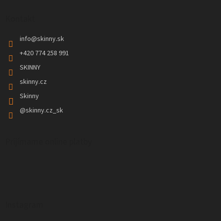
Kontakt
info
@
skinny.sk
+420 774 258 991
SKINNY
skinny.cz
Skinny
@skinny.cz_sk
Prijímame online platby
Instagram