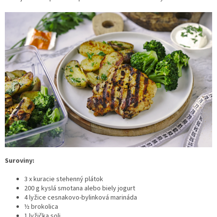
Suroviny:
3 x kuracie stehenný plátok
200 g kyslá smotana alebo biely jogurt
4 lyžice cesnakovo-bylinková marináda
½ brokolica
1 lyžička soli