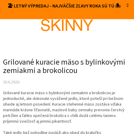
Prejsť
🏖️ LETNÝ VÝPREDAJ - NAJVÄČŠIE ZĽAVY ROKA SÚ TÚ 🏝️
NÁKUP
na
obsah
KOŠÍK
Grilované kuracie mäso s bylinkovými
zemiakmi a brokolicou
30.6.2026
Grilované kuracie mäso s bylinkovými zemiakmi a brokolicou je
jednoduché, ale dokonale vyvážené jedlo, ktoré poteší pri bežnom
obede aj letnom posedení. Kuracie stehenné mäso zostáva vďaka
marináde krásne šťavnaté, maslové baby zemiaky prevonia čerstvý
petržlen a ľahko opečená brokolica s chilli dodá celému tanieru
príjemnú sviežosť aj jemnú pikantnosť.
Také jedlo tiež pohodlne poslúži ako obed do krabičky.