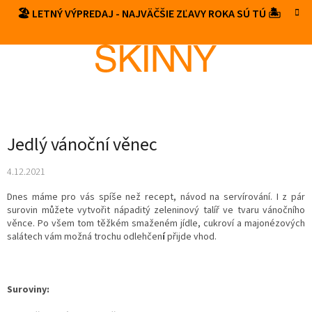
Prejsť
🏖️ LETNÝ VÝPREDAJ - NAJVÄČŠIE ZĽAVY ROKA SÚ TÚ 🏝️
NÁKUP
na
obsah
KOŠÍK
Jedlý vánoční věnec
4.12.2021
Dnes máme pro vás spíše než recept, návod na servírování. I z pár
surovin můžete vytvořit nápaditý zeleninový talíř ve tvaru vánočního
věnce. Po všem tom těžkém smaženém jídle, cukroví a majonézových
salátech vám možná trochu odlehčen
í
přijde vhod.
Suroviny: