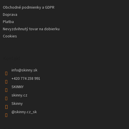
t
Obchodné podmienky a GDPR
i
Doprava
e
Platba
Nevyzdvihnutý tovar na dobierku
Cookies
Kontakt
info
@
skinny.sk
+420 774 258 991
SKINNY
skinny.cz
Skinny
@skinny.cz_sk