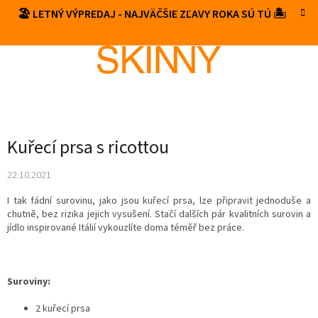
Prejsť
🏖️ LETNÝ VÝPREDAJ - NAJVÄČŠIE ZĽAVY ROKA SÚ TÚ 🏝️
NÁKUP
na
obsah
KOŠÍK
Kuřecí prsa s ricottou
22.10.2021
I tak fádní surovinu, jako jsou kuřecí prsa, lze připravit jednoduše a
chutně, bez rizika jejich vysušení. Stačí dalších pár kvalitních surovin a
jídlo inspirované Itálií vykouzlíte doma téměř bez práce.
Suroviny:
2 kuřecí prsa