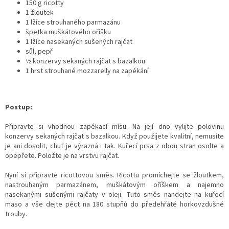
150 g ricotty
1 žloutek
1 lžíce strouhaného parmazánu
špetka muškátového oříšku
1 lžíce nasekaných sušených rajčat
sůl, pepř
½ konzervy sekaných rajčat s bazalkou
1 hrst strouhané mozzarelly na zapékání
Postup:
Připravte si vhodnou zapékací mísu. Na její dno vylijte polovinu
konzervy sekaných rajčat s bazalkou. Když použijete kvalitní, nemusíte
je ani dosolit, chuť je výrazná i tak.
Kuřecí prsa z obou stran osolte a
opepřete. Položte je na vrstvu rajčat.
Nyní si připravte ricottovou směs. Ricottu promíchejte se žloutkem,
nastrouhaným parmazánem, muškátovým oříškem a najemno
nasekanými sušenými rajčaty v oleji. Tuto směs nandejte na kuřecí
maso a vše dejte péct na 180 stupňů do předehřáté horkovzdušné
trouby.