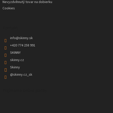
Nevyzdvihnutý tovar na dobierku
Cookies
Kontakt
info
@
skinny.sk
+420 774 258 991
SKINNY
skinny.cz
Skinny
@skinny.cz_sk
Prijímame online platby