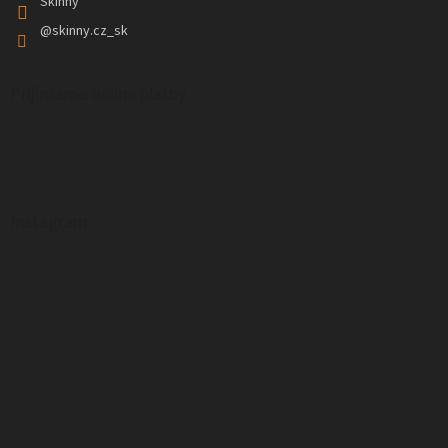
Skinny
@skinny.cz_sk
Prijímame online platby
Instagram