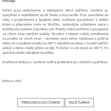
Postup:
Kuřecí prsa opláchneme a naklepeme lehce paličkou. Osolíme je,
opepříme a naskládáme na ně šunku a mozzarellu. Prsa zamotáme do
rolky a propíchneme ji špejlemi nebo svážeme provázkem. V dalším
kroku si připravíme směs na těstíčko. Jednoduše vyšleháme vejce s
arašídovým máslem a špetkou soli. Rolády směsí potřeme a posypeme
ze všech stran mletými arašídy. Na pánvi s olejem rolády osmahneme
na prudko ze všech stran – necháme maso lehce zatáhnout a poté je
dáme do rozpálené trouby na 200 °C (ideálně necháme v troubě nahřát i
pekáč a dáme rolády přímo na něj). Pečeme cca 40 minut na 200 °C. Po
upečení roládu nakrájíme na plátky.
Uvaříme brambory v osolené vodě a podáváme je s máslem a pažitkou.
Dobrou chuť!
PREDCHÁDZAJÚCI ČLÁNOK
ĎALŠÍ ČLÁNOK