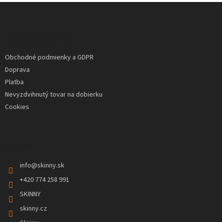
Z
á
p
ä
Informácie pre vás
t
Obchodné podmienky a GDPR
i
Doprava
e
Platba
Nevyzdvihnutý tovar na dobierku
Cookies
Kontakt
info
@
skinny.sk
+420 774 258 991
SKINNY
skinny.cz