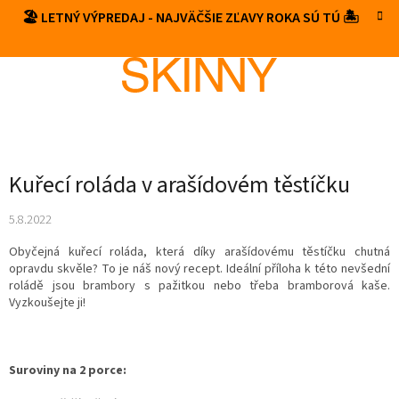
Prejsť
🏖️ LETNÝ VÝPREDAJ - NAJVÄČŠIE ZĽAVY ROKA SÚ TÚ 🏝️
NÁKUP
na
obsah
KOŠÍK
Kuřecí roláda v arašídovém těstíčku
5.8.2022
Obyčejná kuřecí roláda, která díky arašídovému těstíčku chutná
opravdu skvěle? To je náš nový recept. Ideální příloha k této nevšední
roládě jsou brambory s pažitkou nebo třeba bramborová kaše.
Vyzkoušejte ji!
Suroviny na 2 porce: