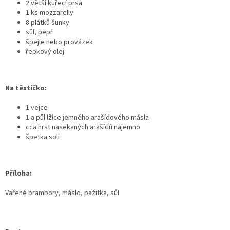
2 větší kuřecí prsa
1 ks mozzarelly
8 plátků šunky
sůl, pepř
špejle nebo provázek
řepkový olej
Na těstíčko:
1 vejce
1 a půl lžíce jemného arašídového másla
cca hrst nasekaných arašídů najemno
špetka soli
Příloha:
Vařené brambory, máslo, pažitka, sůl