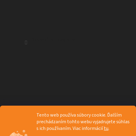
Sledovať na Instagrame
Tento web používa súbory cookie. Ďalším
prechádzaním tohto webu vyjadrujete súhlas
s ich používaním. Viac informácií
tu
.