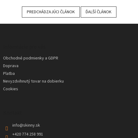
PREDCHÁDZAJÚCI ČLÁNOK
ĎALŠÍ ČLÁNOK
Z
á
p
ä
Informácie pre vás
t
Obchodné podmienky a GDPR
i
Doprava
e
Platba
Nevyzdvihnutý tovar na dobierku
Cookies
Kontakt
info
@
skinny.sk
+420 774 258 991