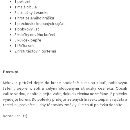
1 petržel
1 malá cibule
3 stroužky česneku
1 hrst zeleného hrášku
1 plechovka loupaných rajčat
1 bobkový list
3 kuličky nového koření
5 kuliček pepře
1 lžička soli
2 hrsti těstovin tortellini
Postup:
Mrkev a petržel dejte do hrnce společně s malou cibulí, bobkovým
listem, pepřem, solí a celými oloupanými stroužky česneku. Obsah
zalijte vodou, osolte a dejte vařit, dokud zelenina nezměkne. Z polévky
vyndejte koření. Do polévky přidejte zelených hrášek, loupaná rajčata a
tortellini, provařte ji, aby těstoviny změkly. Dle chuti polévku dosolte.
Dobrou chuť :)