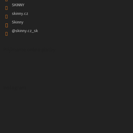
SKINNY
skinny.cz
Skinny
@skinny.cz_sk
Prijímame online platby
Instagram