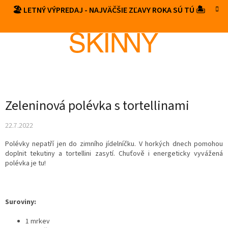
Prejsť
🏖️ LETNÝ VÝPREDAJ - NAJVÄČŠIE ZĽAVY ROKA SÚ TÚ 🏝️
NÁKUP
na
obsah
KOŠÍK
Zeleninová polévka s tortellinami
22.7.2022
Polévky nepatří jen do zimního jídelníčku. V horkých dnech pomohou
doplnit tekutiny a tortellini zasytí. Chuťově i energeticky vyvážená
polévka je tu!
Suroviny:
1 mrkev