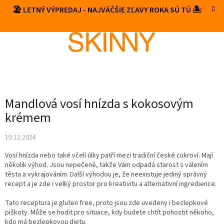
Prejsť
🏖️ LETNÝ VÝPREDAJ - NAJVÄČŠIE ZĽAVY ROKA SÚ TÚ 🏝️
NÁKUP
na
obsah
KOŠÍK
Mandlová vosí hnízda s kokosovým
krémem
19.12.2024
Vosí hnízda nebo také včelí úlky patří mezi tradiční české cukroví. Mají
několik výhod. Jsou nepečené, takže Vám odpadá starost s válením
těsta a vykrajováním. Další výhodou je, že neexistuje jediný správný
recept a je zde i velký prostor pro kreativitu a alternativní ingredience.
Tato receptura je gluten free, proto jsou zde uvedeny i bezlepkové
piškoty. Může se hodit pro situace, kdy budete chtít pohostit někoho,
kdo má bezlepkovou dietu.