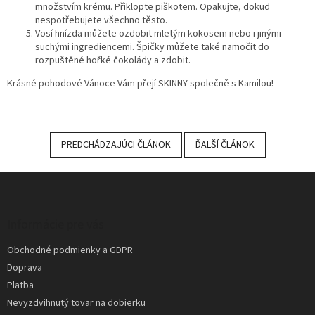
množstvím krému. Přiklopte piškotem. Opakujte, dokud
nespotřebujete všechno těsto.
Vosí hnízda můžete ozdobit mletým kokosem nebo i jinými
suchými ingrediencemi. Špičky můžete také namočit do
rozpuštěné hořké čokolády a zdobit.
Krásné pohodové Vánoce Vám přejí SKINNY společně s Kamilou!
PREDCHÁDZAJÚCI ČLÁNOK
ĎALŠÍ ČLÁNOK
Z
á
p
ä
Informácie pre vás
t
Obchodné podmienky a GDPR
i
Doprava
e
Platba
Nevyzdvihnutý tovar na dobierku