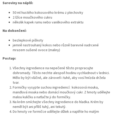
Suroviny na náplň:
50 ml hustého kokosového krému z plechovky
2 lžíce moučkového cukru
několik kapek rumu nebo vanilkového extraktu
Na dokončení:
bezlepkové piškoty
jemně nastrouhaný kokos nebo různě barevné nadrcené
mrazem sušené ovoce (maliny)
Postup:
Všechny ingredience na nepečené těsto propracujte
dohromady. Těsto nechte alespoň hodinu vychladnout v lednici.
Mělo by být vláčné, ale zároveň i tuhé, aby vosí hnízda držela
tvar.
Formičky vysypte suchou ingrediencí: kokosová mouka,
mandlová mouka nebo domácí moučkový cukr. Z hmoty udělejte
malou kuličku a natlačte ji do formičky.
Na krém smíchejte všechny ingredience do hladka. Krém by
neměl být ani příliš tuhý, ani tekutý.
Do hmoty ve formičce udělejte důlek a naplňte ho malým