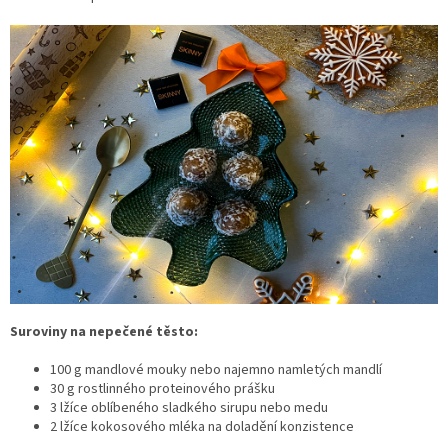
Suroviny na nepečené těsto:
100 g mandlové mouky nebo najemno namletých mandlí
30 g rostlinného proteinového prášku
3 lžíce oblíbeného sladkého sirupu nebo medu
2 lžíce kokosového mléka na doladění konzistence