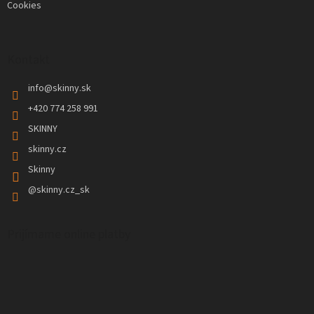
Cookies
Kontakt
info
@
skinny.sk
+420 774 258 991
SKINNY
skinny.cz
Skinny
@skinny.cz_sk
Prijímame online platby