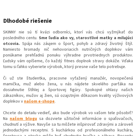
Dlhodobé riešenie
SKINNY nie sú tí kvázi odborníci, ktorí vás chcú vyžmýkať do
posledného centu.
Sme ľudia ako vy, starostlivé matky a milujúci
otcovia.
Spája nás záujem o šport, pohyb a zdravý životný štýl.
Namiesto hromady nič nehovoriacich nutričných doplnkov vám
ponúkame prehľadnú ponuku výhradne prvotriednych produktov.
Ľudsky vám opíšeme, čo každý fitnes doplnok stravy dokáže. Vďaka
tomu si ľahko vyberiete výrobok, ktorý presne vaše telo potrebuje.
Či už ste študentka, pracovne vyťažený manažér, novopečená
mamička, muž alebo žena, u nás nájdete skvelého parťáka na
dosiahnutie štíhlej a športovej figúry. Spokojné ohlasy našich
zákazníkov, mužov aj žien, sú ozajstným dôkazom kvality výživových
doplnkov v
našom e-shope
.
Chcete do detailu vedieť, ako bude výrobok vo vašom tele pôsobiť?
Na
našom blogu
sa dozviete užitočné informácie o spaľovačoch,
chudnutí a výžive. Navyše sa tu môžete inšpirovať zdravými a zároveň
jednoduchými receptmi. S kuchárkou od profesionálneho kuchára,
športovca a otecka môže byť chudnutie hračka a zábava. Recepty