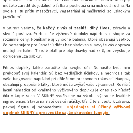
môžete zaradiť do jedálneho lístka a pochutná si na nich celá rodina. Na
svoje si tu prídu mäsožravci, vegetariáni aj maškrtníci so „sladkým
jazýčkom“.
V SKINNY veríme, že
každý z vás si zaslúži dlhý život
, zdravie a
skvelú postavu. Preto naše výživové doplnky nájdete v e-shope za
rozumné ceny. Ponúkame aj výhodné balenia, ktoré obsahujú všetko,
čo potrebujete pre úspešnú diétu bez hladovania. Navyše vás doprava
nestojí ani halier. To isté platí pre objednávky nad xx €, pri zvyšku je
doručenie „za babku“.
Fitnes doplnky ľahko zaradíte do svojho dňa. Nemusíte kvôli nim
prekopať svoj kalendár. Sú bez vedľajších účinkov, a neohrozia tak
vaše fungovanie napríklad pri dôležitom pracovnom rokovaní. Naopak,
obsahujú prospešné látky, ktoré môžu zvýšiť vašu výkonnosť. Rozlíšiť
lacnú náhradku od kvalitného výživového doplnku je dnes ako hľadať
ihlu v kope sena. V SKINNY využívame na výrobu výhradne kvalitné
ingrediencie. Stavte na zlaté české ručičky. Uľahčite si cestu k zdraviu,
peknej figúre aj sebavedomiu.
Objednajte si účinný výživový
doplnok SKINNY a presvedčte sa, že skutočne funguje.