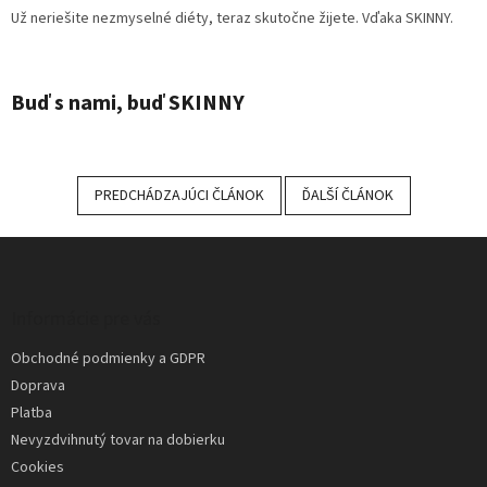
Už neriešite nezmyselné diéty, teraz skutočne žijete. Vďaka SKINNY.
Buď s nami, buď SKINNY
PREDCHÁDZAJÚCI ČLÁNOK
ĎALŠÍ ČLÁNOK
Z
á
p
ä
Informácie pre vás
t
Obchodné podmienky a GDPR
i
Doprava
e
Platba
Nevyzdvihnutý tovar na dobierku
Cookies