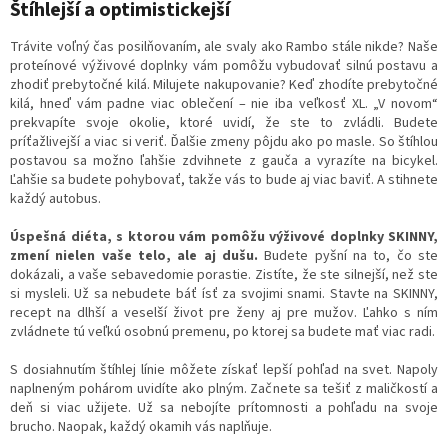
Štíhlejší a optimistickejší
Trávite voľný čas posilňovaním, ale svaly ako Rambo stále nikde? Naše
proteínové výživové doplnky vám pomôžu vybudovať silnú postavu a
zhodiť prebytočné kilá. Milujete nakupovanie? Keď zhodíte prebytočné
kilá, hneď vám padne viac oblečení – nie iba veľkosť XL. „V novom“
prekvapíte svoje okolie, ktoré uvidí, že ste to zvládli. Budete
príťažlivejší a viac si veriť. Ďalšie zmeny pôjdu ako po masle. So štíhlou
postavou sa možno ľahšie zdvihnete z gauča a vyrazíte na bicykel.
Ľahšie sa budete pohybovať, takže vás to bude aj viac baviť. A stihnete
každý autobus.
Úspešná diéta, s ktorou vám pomôžu výživové doplnky SKINNY,
zmení nielen vaše telo, ale aj dušu.
Budete pyšní na to, čo ste
dokázali, a vaše sebavedomie porastie. Zistíte, že ste silnejší, než ste
si mysleli. Už sa nebudete báť ísť za svojimi snami. Stavte na SKINNY,
recept na dlhší a veselší život pre ženy aj pre mužov. Ľahko s ním
zvládnete tú veľkú osobnú premenu, po ktorej sa budete mať viac radi.
S dosiahnutím štíhlej línie môžete získať lepší pohľad na svet. Napoly
naplneným pohárom uvidíte ako plným. Začnete sa tešiť z maličkostí a
deň si viac užijete. Už sa nebojíte prítomnosti a pohľadu na svoje
brucho. Naopak, každý okamih vás naplňuje.