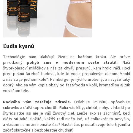
Ľudia kysnú
Technológie nám uľahčujú život na každom kroku. Ale práve
prirodzený
pohyb sme v modernom svete stratili
. Naši
štvorkolesoví miláčikovia nás za chvíľu presunú, kam hrdlo ráči. Hoci
pred peknú farebnú budovu, kde to vonia prepáleným olejom. Mnohí
z nás sú „v jednom kole“. Hamburger je rýchlo urobený, a navyše taký
dobrý. Ako sa vám kopia obaly od fast-foodu v koši, hromadí sa aj tuk
vo vašom tele.
Nadváha vám zaťažuje zdravie.
Oslabuje imunitu, spôsobuje
cukrovku a ďalší kopec chorôb. Bolia vás kĺby, chrbát, nohy… Infarkt po
štyridsiatke asi nie je váš životný cieľ. Lenže ako sa zachrániť, keď
diéty sú také zložité, každý radí niečo iné, už toľkokrát to nevyšlo,
a vlastne na ne ani nemáte čas? Nastal čas prestať svoje telo trýzniť a
začať skutočne a bezbolestne chudnúť.