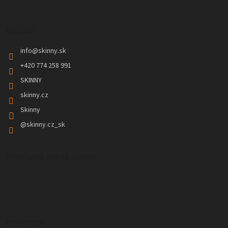
Kontakt
info
@
skinny.sk
+420 774 258 991
SKINNY
skinny.cz
Skinny
@skinny.cz_sk
Prijímame online platby
Instagram