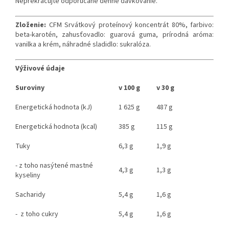
Neprekračujte odporúčané denné dávkovanie.
Zloženie:
CFM Srvátkový proteínový koncentrát 80%, farbivo:
beta-karotén, zahusťovadlo: guarová guma, prírodná aróma:
vanilka a krém, náhradné sladidlo: sukralóza.
Výživové údaje
Suroviny
v 100 g
v 30 g
Energetická hodnota (kJ)
1 625 g
487 g
Energetická hodnota (kcal)
385 g
115 g
Tuky
6,3 g
1,9 g
- z toho nasýtené mastné
4,3 g
1,3 g
kyseliny
Sacharidy
5,4 g
1,6 g
- z toho cukry
5,4 g
1,6 g