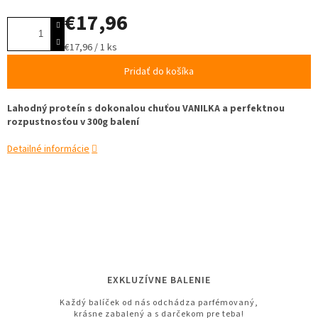
€17,96
Jednotková
€17,96 / 1 ks
cena:
Pridať do košíka
Lahodný proteín s dokonalou chuťou VANILKA a perfektnou
rozpustnosťou v 300g balení
Detailné informácie
EXKLUZÍVNE BALENIE
Každý balíček od nás odchádza parfémovaný,
krásne zabalený a s darčekom pre teba!