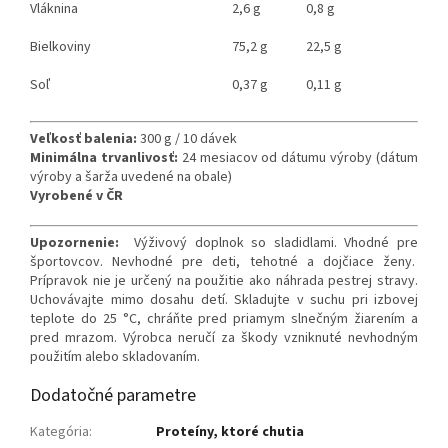
Vláknina
2,6 g
0,8 g
Bielkoviny
75,2 g
22,5 g
Soľ
0,37 g
0,11 g
Veľkosť balenia:
300 g / 10 dávek
Minimálna trvanlivosť:
24 mesiacov od dátumu výroby (dátum
výroby a šarža uvedené na obale)
Vyrobené v ČR
Upozornenie:
Výživový doplnok so sladidlami. Vhodné pre
športovcov. Nevhodné pre deti, tehotné a dojčiace ženy.
Prípravok nie je určený na použitie ako náhrada pestrej stravy.
Uchovávajte mimo dosahu detí. Skladujte v suchu pri izbovej
teplote do 25 °C, chráňte pred priamym slnečným žiarením a
pred mrazom. Výrobca neručí za škody vzniknuté nevhodným
použitím alebo skladovaním.
Dodatočné parametre
Kategória
:
Proteíny, ktoré chutia