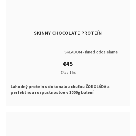
SKINNY CHOCOLATE PROTEÍN
SKLADOM - Ihneď odosielame
Priemerné
hodnotenie
€45
produktu
je
Jednotková
€45 / 1 ks
5,0
cena:
z
Lahodný proteín s dokonalou chuťou ČOKOLÁDA a
5
perfektnou rozpustnosťou v 1000g balení
hviezdičiek.