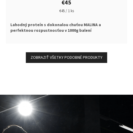
€45
produktu
je
Jednotková
€45 / 1 ks
5,0
cena:
z
Lahodný proteín s dokonalou chuťou MALINA a
5
perfektnou rozpustnosťou v 1000g balení
hviezdičiek.
ZOBRAZIŤ VŠETKY PODOBNÉ PRODUKTY