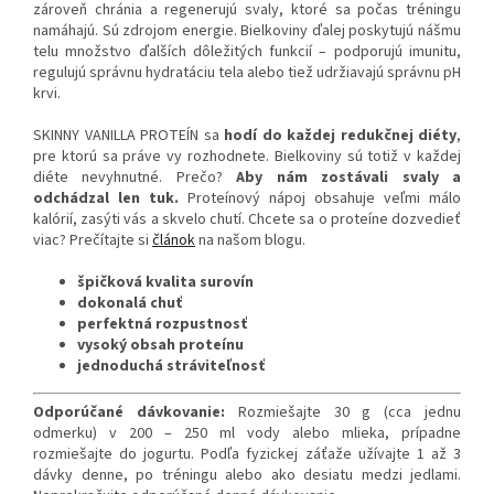
zároveň chránia a regenerujú svaly, ktoré sa počas tréningu
namáhajú. Sú zdrojom energie. Bielkoviny ďalej poskytujú nášmu
telu množstvo ďalších dôležitých funkcií – podporujú imunitu,
regulujú správnu hydratáciu tela alebo tiež udržiavajú správnu pH
krvi.
SKINNY VANILLA PROTEÍN sa
hodí do každej redukčnej diéty
,
pre ktorú sa práve vy rozhodnete. Bielkoviny sú totiž v každej
diéte nevyhnutné. Prečo?
Aby nám zostávali svaly a
odchádzal len tuk.
Proteínový nápoj obsahuje veľmi málo
kalórií, zasýti vás a skvelo chutí. Chcete sa o proteíne dozvedieť
viac? Prečítajte si
článok
na našom blogu.
špičková kvalita surovín
dokonalá chuť
perfektná rozpustnosť
vysoký obsah proteínu
jednoduchá stráviteľnosť
Odporúčané dávkovanie:
Rozmiešajte 30 g (cca jednu
odmerku) v 200 – 250 ml vody alebo mlieka, prípadne
rozmiešajte do jogurtu. Podľa fyzickej záťaže užívajte 1 až 3
dávky denne, po tréningu alebo ako desiatu medzi jedlami.