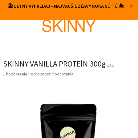
Prejsť
🏖️ LETNÝ VÝPREDAJ - NAJVÄČŠIE ZĽAVY ROKA SÚ TÚ 🏝️
NÁKUP
na
obsah
KOŠÍK
SKINNY VANILLA PROTEÍN 300g
23.1
Priemerné
1 hodnotenie
Podrobnosti hodnotenia
hodnotenie
produktu
je
5,0
z
5
hviezdičiek.