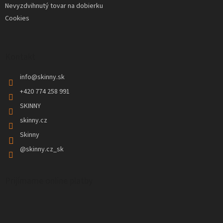
Nevyzdvihnutý tovar na dobierku
Cookies
Kontakt
info
@
skinny.sk
+420 774 258 991
SKINNY
skinny.cz
Skinny
@skinny.cz_sk
Prijímame online platby