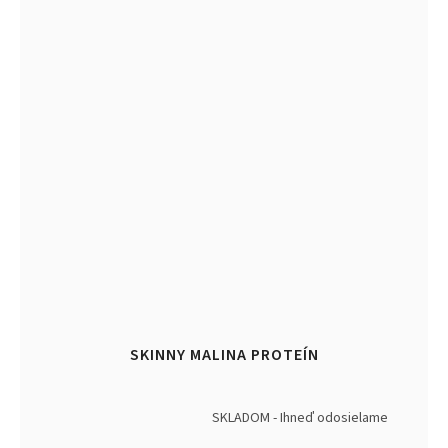
SKINNY MALINA PROTEÍN
SKLADOM - Ihneď odosielame
Priemerné
hodnotenie